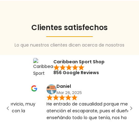
Clientes satisfechos
Lo que nuestros clientes dicen acerca de nosotros
Caribbean Sport Shop
856 Google Reviews
Daniel
Mar 26, 2025
cio, muy
He entrado de casualidad porque me llamó la
n la
atención el escaparate, pues el dueño nos ha
enseñándo todo lo que tenía, nos ha contado de
que época era cada prenda, muy ilusionado y
entusiasmado. De regalo me he llevado una
cerveza. Ha sido genial 🫶