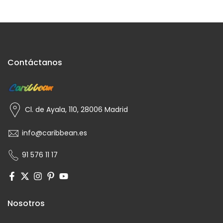
que época era cada prenda, muy ilusionado y
entusiasmado. De regalo me he llevado una
cerveza. Ha sido genial 🫶
Contáctanos
Cl. de Ayala, 110, 28006 Madrid
info@caribbean.es
91 576 11 17
Nosotros