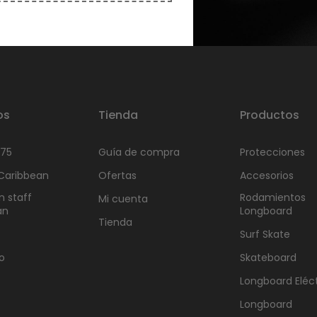
os
Tienda
Productos
975
Guía de compra
Protecciones
 Caribbean
Ofertas
Accesorios
n staff
Rodamientos
Mi cuenta
an
Longboard
Tienda
Surf Skate
o
Skateboard
Longboard Eléct
Longboard