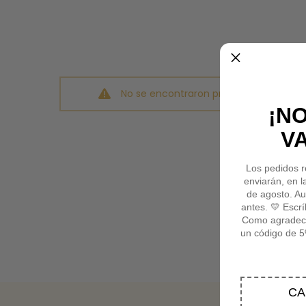
No se encontraron productos que coin
¡N
V
Los pedidos r
enviarán, en l
de agosto. Au
antes. 💛 Escr
Como agradecim
un código de 5
CA