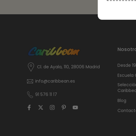
Nosotr
Desde 1
Cl. de Ayala, 110, 28006 Madrid
Escuela
info@caribbean.es
Selecció
Caribbe
91 576 11 17
Blog
Contact