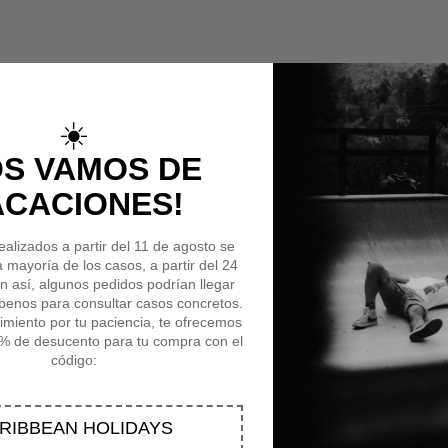
☀️
cidan con tu selección.
OS VAMOS DE
ACACIONES!
ealizados a partir del 11 de agosto se
a mayoría de los casos, a partir del 24
n así, algunos pedidos podrían llegar
íbenos para consultar casos concretos.
iento por tu paciencia, te ofrecemos
% de desucento para tu compra con el
código:
RIBBEAN HOLIDAYS