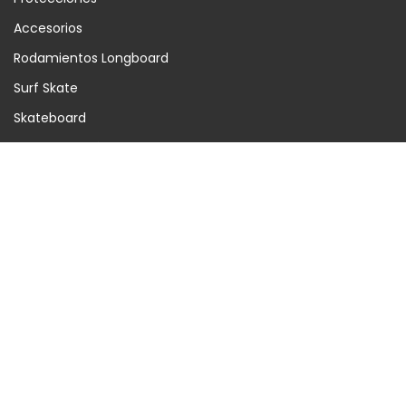
Accesorios
Rodamientos Longboard
Surf Skate
Skateboard
Longboard Eléctricos
Longboard
Suscríbete
Acepto las condiciones generales y la política de
confidencialidad
Suscríbete a nuestra newsletter para estar al día de todas nuestras
novedades.