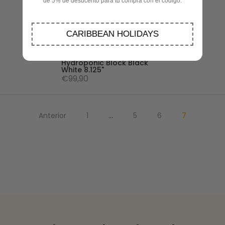
de 5% de desucento para tu compra con el código:
CARIBBEAN HOLIDAYS
Skateboard Completo
Hydroponic Block Black
White 8.125"
€99,90
Anterior
1
…
5
6
7